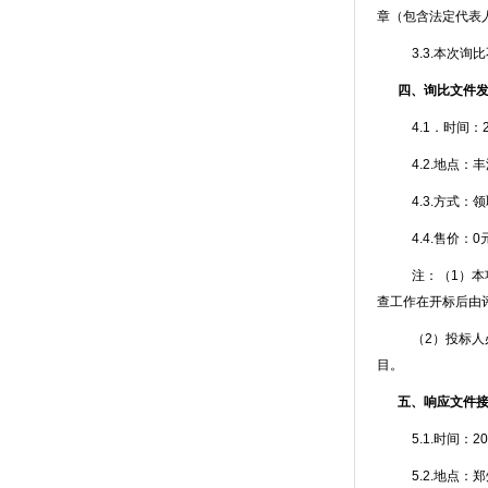
章（包含法定代表
3.3.本次
四、询比文件
4.1．时间：
4.2.地点
4.3.方式
4.4.售价：
0
注：（
1
）本
查工作在开标后由
（
2
）投标人
目。
五、响应文件
5.1.时间：
20
5.2.地点