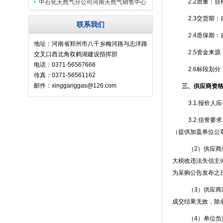
影活动
2.2质量：合
中石化天然气分公司河南天然气销售中心
副总经理张大
2.3交货期
联系我们
2.4质保期
地址：河南省郑州市八千乡梅河路与志洋路
2.5资金来
交叉口西北角双鹤湖建设指挥部
电话：0371-56567666
2.6标段划
传真：0371-56561162
邮件：xingganggas@126.com
三、供应商资
3.1.报价
3.2.信誉要
（提供加盖单位公
（
2
）供应商
大税收违法失信主
为采购公告发布之
（
3
）供应商
成交结果无效，除
（
4
）单位负