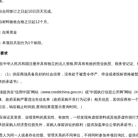
格。
：自合同签订之日起10日历天完成。
：自材料验收合格之日起
12
个月。
源：自筹资金
分：本项目共划分为
1
个标段。
格要求
人应在中华人民共和国注册并具有独立的法人资格
,
即具有有效的营业执照、税务登记证、
求：（
1
）供应商须具备良好的社会信誉，没有处于被责令停产、停业或者投标资格被
章的承诺书）。
须提供在“信用中国”网站（
www.creditchina.gov.cn
）或“中国执行信息公开网”网站（
h
体、政府采购严重违法失信名单（政府采购不良行为记录）相关信息，若供应商有一
日后，响应截止时间前
,
查询结果需显示查询时间。）
应保证其资质、业绩资料的真实性、有效性，一经发现有虚假资料或其他弄虚作假行
承担采购人经济责任损失外，采购人保留诉讼的权利（提供加盖单位公章的承诺书）
责人为同一人或者存在控股、管理关系的不同单位，不得同时参加本项目询比，提供在