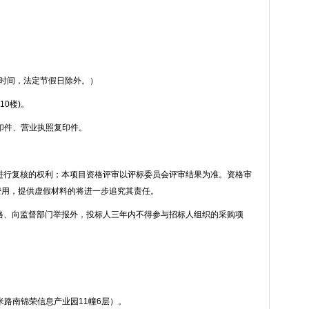
时间，法定节假日除外。）
10
楼
)
。
印件、营业执照复印件。
进行复核的权利；本项目资格评审以评标委员会评审结果为准。资格审
费用，提供虚假材料的将进一步追究其责任。
格、向监督部门举报外，投标人三年内不得参与招标人组织的采购项
米路南锦荣信息产业园
11
幢
6
层）。