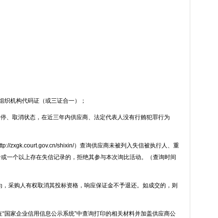
组织机构代码证（或三证合一）；
暂停、取消状态，在近三年内供应商、法定代表人没有行贿犯罪行为
ttp://zxgk.court.gov.cn/shixin/
）查询供应商未被列入失信被执行人、重
个或一个以上存在失信记录的，拒绝其参与本次询比活动。（查询时间
为，采购人有权取消其投标资格，响应保证金不予退还。如成交的，则
。
“国家企业信用信息公示系统”中查询打印的相关材料并加盖供应商公