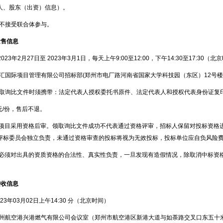
人、股东（出资）信息）。
询比不接受联合体参与。
发售信息
2023
年
2
月
27
日至
2023
年
3
月
1
日，每天上午
9:00
至
12:00
，下午
14:30
至
17:30
（北京
：丰汇国际项目管理有限公司招标部
(
郑州市电厂路河南省国家大学科技园（东区）
12
号楼
：领取询比文件时须携带：法定代表人授权委托书原件、法定代表人和授权代表身份证复
元
/
份，售后不退。
项目采用资格后审。领取询比文件成功不代表通过资格评审，招标人保留对投标资格
评标委员会独立负责，未通过资格审查的投标将视为无效投标，投标单位应自负风险
必须对出具的资质资格的合法性、真实性负责，一旦发现有造假情况，除取消中标资
接收信息
23
年
03
月
02
日上午
14:30
分（北京时间）
：郑州航空港兴港燃气有限公司会议室（郑州市航空港区新港大道与如荼路交叉口东五十