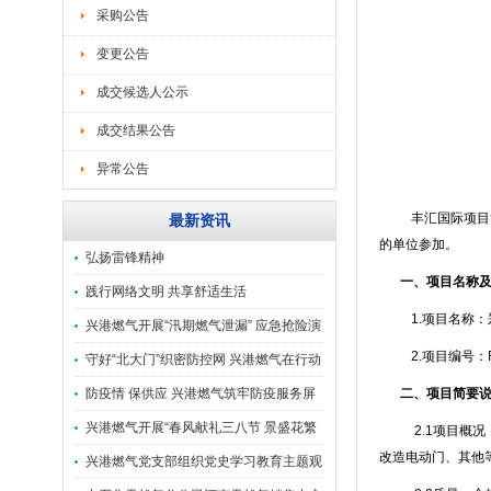
采购公告
变更公告
成交候选人公示
成交结果公告
异常公告
丰汇国际项目
最新资讯
的单位参加。
弘扬雷锋精神
一、项目名称
践行网络文明 共享舒适生活
1.项目名称
兴港燃气开展“汛期燃气泄漏” 应急抢险演
2.项目编号：
练
守好“北大门”织密防控网 兴港燃气在行动
防疫情 保供应 兴港燃气筑牢防疫服务屏
二、项目简要
障 确保安
兴港燃气开展“春风献礼三八节 景盛花繁
2.1项目概
改造电动门、其他
踏春行”主
兴港燃气党支部组织党史学习教育主题观