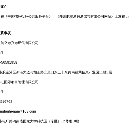
的媒介
告在《中国招标投标公共服务平台》、《郑州航空港兴港燃气有限公司网站》上发布，
联系事项
州航空港兴港燃气有限公司
先生
-56591958
市航空港区新港大道与如荼路交叉口东五十米路南锦荣信息产业园
11
幢
6
层
丰汇国际项目管理有限公司
先生
9516762
enghuihenan@163.com
市电厂路河南省国家大学科技园（东区）
12
号楼
10
楼