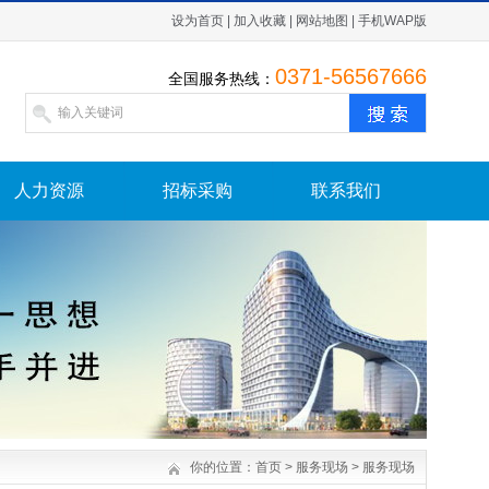
设为首页
|
加入收藏
|
网站地图
|
手机WAP版
0371-56567666
全国服务热线：
人力资源
招标采购
联系我们
你的位置：
首页
>
服务现场
>
服务现场