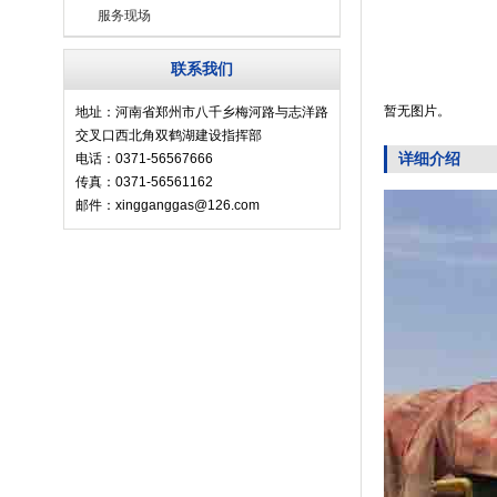
服务现场
联系我们
暂无图片。
地址：河南省郑州市八千乡梅河路与志洋路
交叉口西北角双鹤湖建设指挥部
详细介绍
电话：0371-56567666
传真：0371-56561162
邮件：xingganggas@126.com